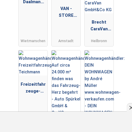
Daalmann
GmbH
VAN -
STORE
GOLDSCHMI
Brecht
TT
CaraVan
PREMIUMPA
GmbH&Co
Wietmarschen
Arnstadt
Heilbronn
RTNER
KG
Freizeitfahr
zeuge-
Teichmann
Auto
Spürkel