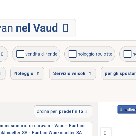
van
nel Vaud
vendita di tende
noleggio roulotte
n
prova del gas
ispezione del servizio
disponibile 
Noleggio
Servizio veicoli
per gli sposta
Indietr
ordina per
predefinito