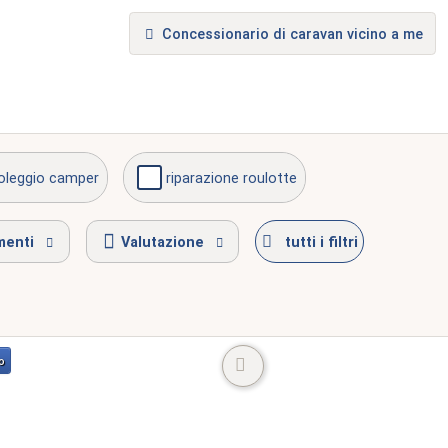
Concessionario di caravan vicino a me
oleggio camper
riparazione roulotte
nei fine settimana
menti
Valutazione
tutti i filtri
o