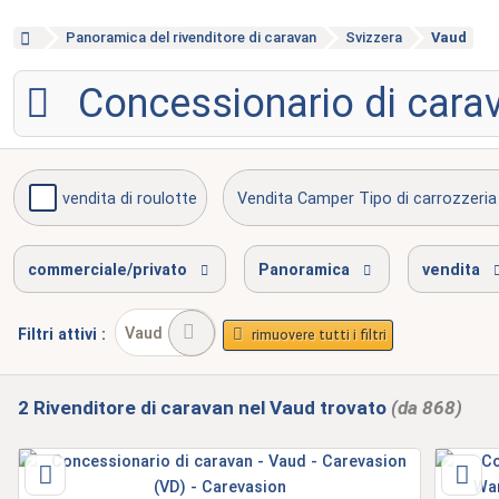
Panoramica del rivenditore di caravan
Svizzera
Vaud
Concessionario di cara
vendita di roulotte
Vendita Camper Tipo di carrozzeria
riparazione camper
riparazione incidente
commerciale/privato
Panoramica
vendita
Vaud
Filtri
attivi
:
rimuovere tutti i filtri
2
Rivenditore di caravan
nel Vaud
trovato
(da 868)