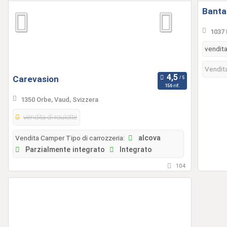
Banta
1037 
vendita
Vendita
Carevasion
156 rif.
1350 Orbe, Vaud, Svizzera
vendita di roulotte
Vendita Camper Tipo di carrozzeria:
alcova
Parzialmente integrato
Integrato
104