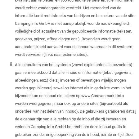
kwaliteit aan te bieden en voortdurend te verbeteren. Alle informatie
wordt echter zonder garantie verstrekt. Het merendeel van de
informatie komt rechtstreeks van bedrijven en bezoekers van de site.
Camping.info GmbH is niet aansprakelijk voor de nauwkeurigheid,
volledigheid of actualiteit van de gepubliceerde informatie (teksten,
gegevens, prijzen, afbeeldingen enz.). Bovendien wordt geen
aansprakelijkheid aanvaard voor de inhoud waarnaar in dit systeem
wordt verwezen (links naar externe sites).
Alle gebruikers van het systeem (zowel exploitanten als bezoekers)
gaan ermee akkoord dat alle inhoud en informatie (tekst, gegevens,
afbeeldingen, enz.) die zij invoeren of bevestigen vrijelijk mogen
worden gepubliceerd, zowel op internet als in gedrukte vorm. In het
bijzonder kan de inhoud niet alleen op www.Caravanmarkt.Info
worden weergegeven, maar ook op andere sites (bijvoorbeeld als
onderdeel van het delen van inhoud). De gebruikers garanderen dat zij
de eigenaar zijn van alle rechten op de inhoud die zij invoeren en
verlenen Camping.info GmbH het recht om deze inhoud gratis te
gebruiken zonder enige beperking van de inhoud, ruimte en tijd. Door