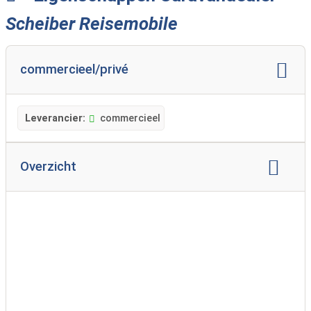
Scheiber Reisemobile
commercieel/privé
Leverancier:
commercieel
Overzicht
merkrepresentatie:
Eura Mobiel
Ranger
andere merken:
Servicepartner van Dethleffs, Sunlight, Bürstner en
Karmann
Verkooppartner van Tischer carrosserieën
servicepartner: