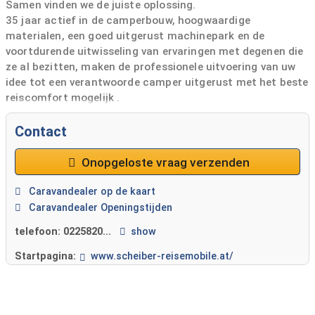
Samen vinden we de juiste oplossing.
35 jaar actief in de camperbouw, hoogwaardige
materialen, een goed uitgerust machinepark en de
voortdurende uitwisseling van ervaringen met degenen die
ze al bezitten, maken de professionele uitvoering van uw
idee tot een verantwoorde camper uitgerust met het beste
reiscomfort mogelijk .
Bij huurvragen en dergelijke zijn wij u uiteraard graag van
dienst.
Contact
Wij verheugen ons op uw bezoek en sturen u veilig op uw
welverdiende vakantie.
Onopgeloste vraag verzenden
Caravandealer op de kaart
Caravandealer Openingstijden
telefoon:
0225820...
show
Startpagina:
www.scheiber-reisemobile.at/