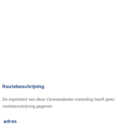
Mogelijkheid om het hele jaar door op te slaan of
te parkeren
Routebeschrijving
De exploitant van deze Caravandealer-inzending heeft geen
routebeschrijving gegeven.
adres