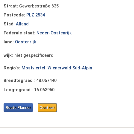
Straat:
Gewerbestraße 635
Postcode:
PLZ 2534
Stad:
Alland
Federale staat:
Neder-Oostenrijk
land:
Oostenrijk
wijk:
niet gespecificeerd
Regio's:
Mostviertel
Wienerwald Süd-Alpin
Breedtegraad
:
48.067440
Lengtegraad
:
16.063960
Route Planner
Contact