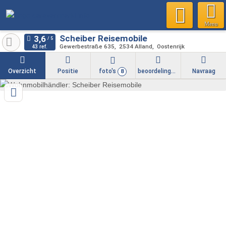
Menu
Scheiber Reisemobile
Gewerbestraße 635
2534
Alland
Oostenrijk
43 ref.
Overzicht
Positie
foto's
beoordelingen
Navraag
8