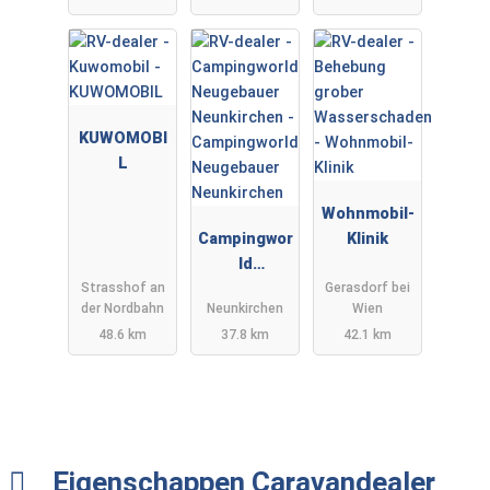
KUWOMOBI
L
Wohnmobil-
Campingwor
Klinik
ld
Strasshof an
Gerasdorf bei
Neugebauer
der Nordbahn
Neunkirchen
Wien
Neunkirche
48.6 km
37.8 km
42.1 km
n
Eigenschappen Caravandealer