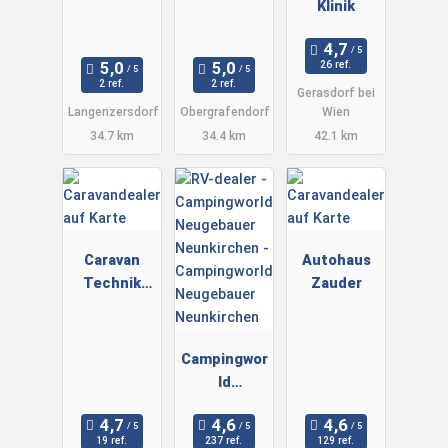
Klinik
26 ref.
2 ref.
2 ref.
Gerasdorf bei
Langenzersdorf
Obergrafendorf
Wien
34.7 km
34.4 km
42.1 km
Caravan
Autohaus
Technik
Zauder
Center
Campingwor
ld
Neugebauer
Neunkirche
19 ref.
237 ref.
129 ref.