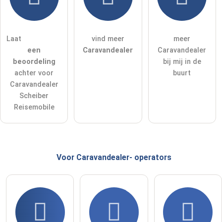
Ik accepteer hierbij de
algemene voorwaarden
.
Ik heb de
gegevensbeschermingsverklaring
gelezen.
Laat
vind meer
meer
stel een publieke vraag
Annuleren
een
Caravandealer
Caravandealer
beoordeling
bij mij in de
Let op:
openbare vragen zijn
voor alle bezoekers zichtbaar
.
achter voor
buurt
Klik hier om een
​​individuele vraag
te stellen aan de
Caravandealer
Caravandealer-invoer
.
Scheiber
Reisemobile
Voor Caravandealer-
operators