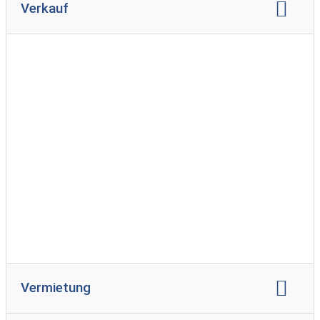
Verkauf
Verkauf Reisemobil
Verkauf gebrauchter Reisemobile
Vermietung