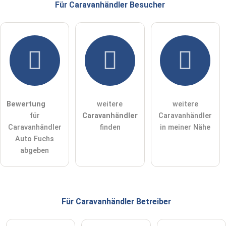
Für Caravanhändler
Besucher
E-Mail-Adresse (wird nicht veröffentlicht)
Hiermit akzeptiere ich die
AGB
.
Die
Datenschutzerklärung
habe ich zur Kenntnis genommen.
Bewertung
weitere
weitere
öffentliche Frage stellen
Abbrechen
für
Caravanhändler
Caravanhändler
Caravanhändler
finden
in meiner Nähe
Hinweis:
Bitte beachten Sie, öffentliche Fragen sind
für alle
Auto Fuchs
Besucher sichtbar
.
abgeben
Klicken Sie hier um eine
individuelle Frage
an den
Caravanhändler-Eintrag zu stellen
.
Für Caravanhändler
Betreiber