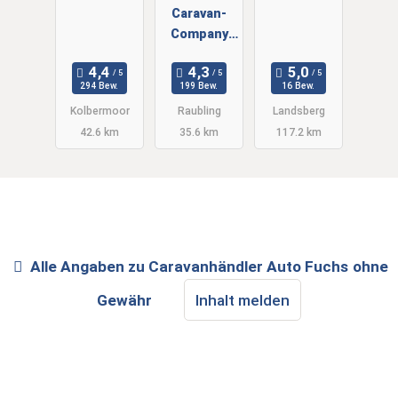
Freizeitfahr
Caravan-
zeuge
Company
GmbH
Wolfrum
294 Bew.
199 Bew.
16 Bew.
Kolbermoor
Raubling
Landsberg
42.6 km
35.6 km
117.2 km
Alle Angaben zu
Caravanhändler Auto Fuchs
ohne
Gewähr
Inhalt melden