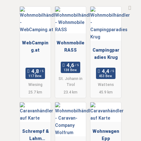
WebCampin
Wohnmobile
g.at
RASS
Campingpar
adies Krug
138 Bew.
117 Bew.
453 Bew.
St. Johann in
Wiesing
Tirol
Wattens
25.7 km
23.4 km
45.9 km
Schrempf &
Wohnwagen
Lahm
Epp