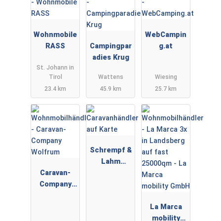
Wohnmobile
WebCampin
RASS
Campingpar
g.at
adies Krug
St. Johann in
Tirol
Wattens
Wiesing
23.4 km
45.9 km
25.7 km
Schrempf &
Lahm
Caravan-
Freizeitfahr
Company
zeuge
Wolfrum
GmbH
La Marca
mobility