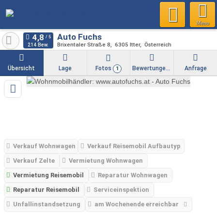
Menu
Auto Fuchs
Brixentaler Straße 8
6305
Itter
Österreich
214 Bew.
Übersicht
Lage
Fotos
Bewertungen
Anfrage
1
Verkauf Wohnwagen
Verkauf Reisemobil Aufbautyp
Verkauf Zelte
Vermietung Wohnwagen
Vermietung Reisemobil
Reparatur Wohnwagen
Reparatur Reisemobil
Serviceinspektion
Unfallinstandsetzung
am Wochenende erreichbar