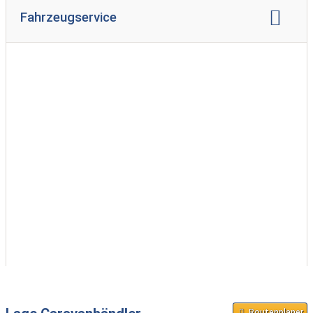
Vermietung Reisemobil
Fahrzeugservice
Reparatur Reisemobil
Gasprüfung
Routenplaner