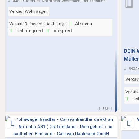
44809 Bochum, Nordrhein-Westfalen, Deutschland
Verkauf Wohnwagen
Verkauf Reisemobil Aufbautyp:
Alkoven
Teilintegriert
Integriert
DEIN
Mülle
WOHN
99334
Verkau
Verkau
Teil
363