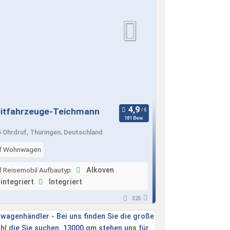
eitfahrzeuge-Teichmann
181 Bew.
 Ohrdruf, Thüringen, Deutschland
f Wohnwagen
f Reisemobil Aufbautyp:
Alkoven
integriert
Integriert
325