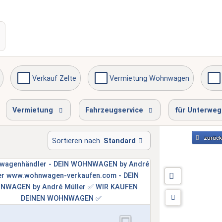
Verkauf Zelte
Vermietung Wohnwagen
Gasprüfung
Serviceinspektion
am Wochenend
Vermietung
Fahrzeugservice
für Unterweg
zurück
Sortieren nach
Standard