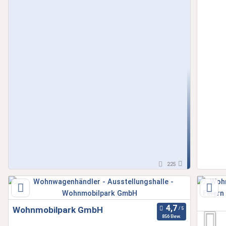
225
Wohnmobilpark GmbH
856 Bew.