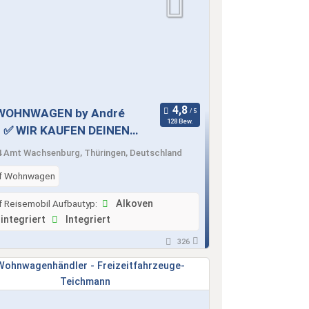
 WOHNWAGEN by André
128 Bew.
r ✅ WIR KAUFEN DEINEN
WAGEN ✅
 Amt Wachsenburg, Thüringen, Deutschland
f Wohnwagen
f Reisemobil Aufbautyp:
Alkoven
integriert
Integriert
326