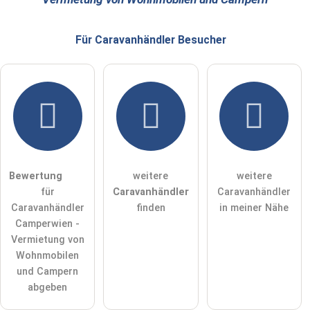
E-Mail-Adresse (wird nicht veröffentlicht)
Für Caravanhändler
Besucher
Hiermit akzeptiere ich die
AGB
.
Die
Datenschutzerklärung
habe ich zur Kenntnis genommen.
öffentliche Frage stellen
Abbrechen
Bewertung
weitere
weitere
für
Caravanhändler
Caravanhändler
Hinweis:
Bitte beachten Sie, öffentliche Fragen sind
für alle
Caravanhändler
finden
in meiner Nähe
Besucher sichtbar
.
Camperwien -
Klicken Sie hier um eine
individuelle Frage
an den
Vermietung von
Caravanhändler-Eintrag zu stellen
.
Wohnmobilen
und Campern
abgeben