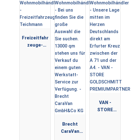
WOHNWAGE
N ✅
Freizeitfahr
zeuge-
Teichmann
VAN -
STORE
GOLDSCHMI
Brecht
TT
CaraVan
PREMIUMPA
GmbH&Co
RTNER