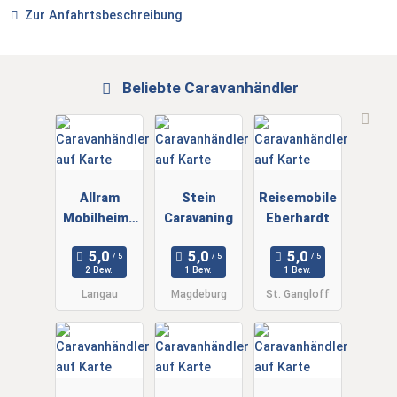
Zur Anfahrtsbeschreibung
Beliebte Caravanhändler
Allram
Stein
Reisemobile
Mobilheimb
Caravaning
Eberhardt
au
2 Bew.
1 Bew.
1 Bew.
Langau
Magdeburg
St. Gangloff