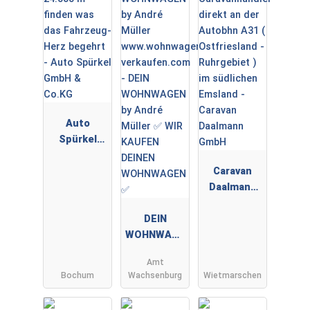
Auto
Spürkel
GmbH &
Co.KG
Caravan
Daalmann
GmbH
DEIN
WOHNWAGE
N by André
Amt
Müller ✅
Bochum
Wachsenburg
Wietmarschen
WIR KAUFEN
DEINEN