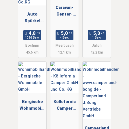
d
Caravan-
Auto
Center-
Spürkel
Meerbusch
GmbH &
Co.KG
1086 Bew.
4 Bew.
1 Bew.
Bochum
Meerbusch
Jülich
45.6 km
12.1 km
42.2 km
Bergische
Köllefornia
Wohnmobile
Camper
GmbH
GmbH und
Co. KG
Camperland