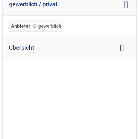
gewerblich / privat
Anbieter:
gewerblich
Übersicht
Markenvertretung:
Bürstner
Fendt
Hobby
Knaus Tabbert
LMC
Weinsberg