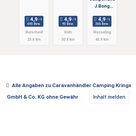
J.Bong
Vertriebs
GmbH
690 Bew.
95 Bew.
306 Bew.
Burscheid
Köln
Wesseling
25.6 km
30.8 km
45.9 km
Alle Angaben zu
Caravanhändler Camping Krings
GmbH & Co. KG
ohne Gewähr
Inhalt melden