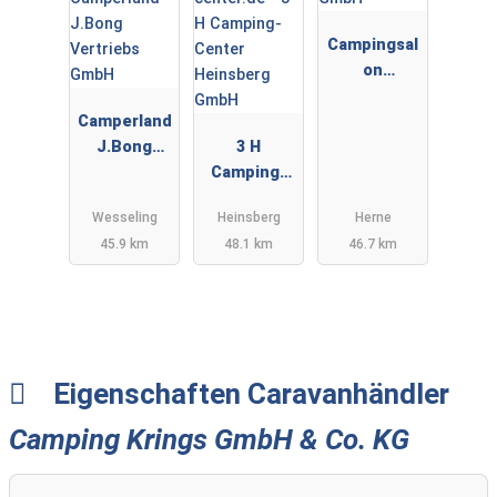
Campingsal
on
ZimmerMan
Camperland
n GmbH
J.Bong
3 H
Vertriebs
Camping-
GmbH
Center
Wesseling
Heinsberg
Herne
Heinsberg
45.9 km
48.1 km
46.7 km
GmbH
Eigenschaften Caravanhändler
Camping Krings GmbH & Co. KG