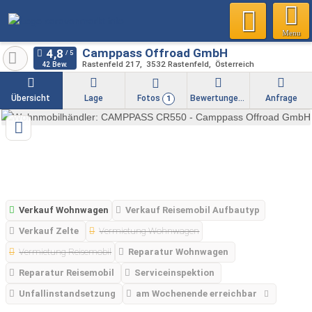
Menu
Camppass Offroad GmbH
Rastenfeld 217
3532
Rastenfeld
Österreich
42 Bew.
Übersicht
Lage
Fotos
Bewertungen
Anfrage
1
Verkauf Wohnwagen
Verkauf Reisemobil Aufbautyp
Verkauf Zelte
Vermietung Wohnwagen
Vermietung Reisemobil
Reparatur Wohnwagen
Reparatur Reisemobil
Serviceinspektion
Unfallinstandsetzung
am Wochenende erreichbar