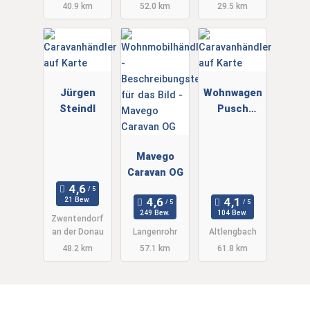
40.9 km
52.0 km
29.5 km
Jürgen
Wohnwagen
Steindl
Pusch
Altlengbach
Mavego
Caravan OG
21 Bew.
249 Bew.
104 Bew.
Zwentendorf
an der Donau
Langenrohr
Altlengbach
48.2 km
57.1 km
61.8 km