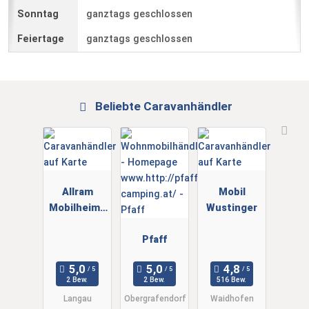
ganztags geschlossen
ganztags geschlossen
Beliebte Caravanhändler
Allram
Mobil
Mobilheimb
Wustinger
au
Pfaff
2 Bew.
2 Bew.
516 Bew.
Langau
Obergrafendorf
Waidhofen