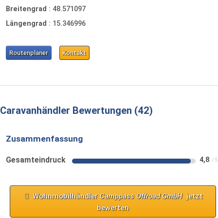
Breitengrad
:
48.571097
Längengrad
:
15.346996
Routenplaner
Kontakt
Caravanhändler Bewertungen
42
Zusammenfassung
Gesamteindruck
4,8
Wohnmobilhändler
Camppass Offroad GmbH
jetzt
bewerten