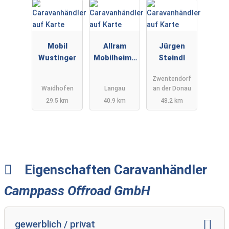
Mobil
Allram
Jürgen
Wustinger
Mobilheimb
Steindl
au
Zwentendorf
Waidhofen
Langau
an der Donau
29.5 km
40.9 km
48.2 km
Eigenschaften Caravanhändler
Camppass Offroad GmbH
gewerblich / privat