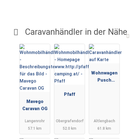
Caravanhändler in der Nähe
Wohnwagen
Pusch
Altlengbach
Pfaff
Mavego
Caravan OG
Langenrohr
Obergrafendorf
Altlengbach
57.1 km
52.0 km
61.8 km