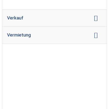
Verkauf
Verkauf Wohnwagen
Vermietung
Vermietung Wohnwagen
Vermietung Reisemobil
Vermietung Zeltanhänger
Vermietung Transportanhänger
Leihwagenservice