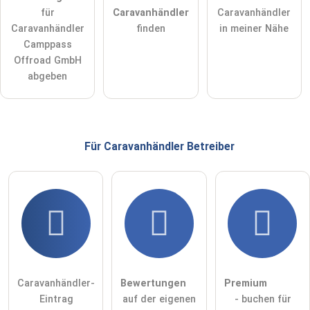
für
Caravanhändler
Caravanhändler
Hinweis:
Bitte beachten Sie, öffentliche Fragen sind
für alle
Caravanhändler
finden
in meiner Nähe
Besucher sichtbar
.
Camppass
Klicken Sie hier um eine
individuelle Frage
an den
Offroad GmbH
Caravanhändler-Eintrag zu stellen
.
abgeben
Für Caravanhändler
Betreiber
Caravanhändler-
Bewertungen
Premium
Eintrag
auf der eigenen
- buchen für