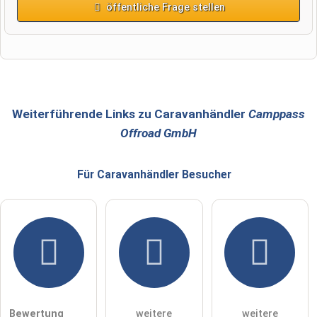
öffentliche Frage stellen
Vorname
Name
Weiterführende Links zu Caravanhändler
Camppass
Offroad GmbH
E-Mail-Adresse (wird nicht veröffentlicht)
Für Caravanhändler
Besucher
Hiermit akzeptiere ich die
AGB
.
Die
Datenschutzerklärung
habe ich zur Kenntnis genommen.
öffentliche Frage stellen
Abbrechen
Bewertung
weitere
weitere