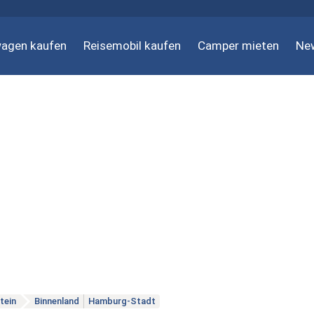
agen kaufen
Reisemobil kaufen
Camper mieten
Ne
tein
Binnenland
Hamburg-Stadt