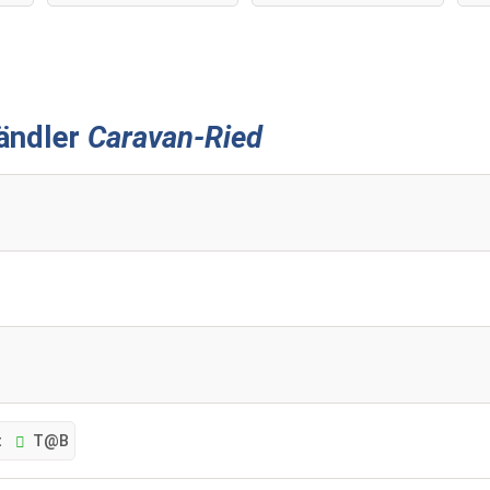
ändler
Caravan-Ried
t
T@B