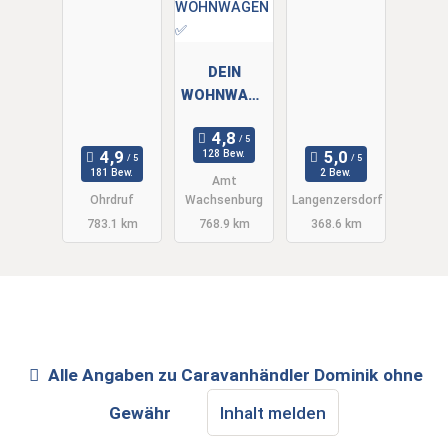
DEIN
WOHNWAGE
N by André
Müller ✅
128 Bew.
WIR KAUFEN
181 Bew.
2 Bew.
Amt
DEINEN
Ohrdruf
Wachsenburg
Langenzersdorf
WOHNWAGE
783.1 km
768.9 km
368.6 km
N ✅
Alle Angaben zu
Caravanhändler Dominik
ohne
Gewähr
Inhalt melden