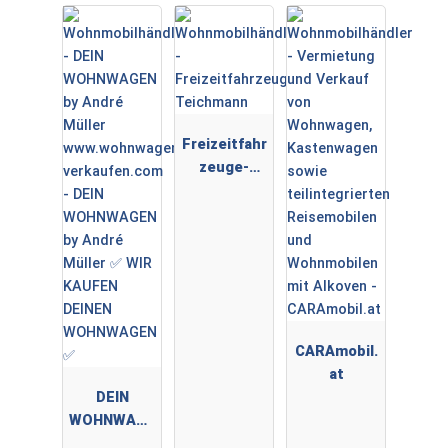
RTNER
Freizeitfahr
zeuge-
Teichmann
CARAmobil.
at
DEIN
WOHNWAGE
N by André