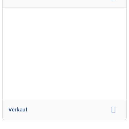
weitere Marken:
Meine marke
Verkauf
Verkauf Wohnwagen
Verkauf Reisemobil