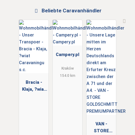
Beliebte Caravanhändler
Campery.pl
Kraków
154.0 km
Bracia -
Klaja, ?wiat
Caravaningu
s.c.
VAN -
STORE