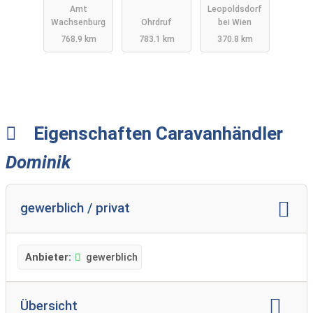
Amt
Leopoldsdorf
Müller ✅
Wachsenburg
Ohrdruf
bei Wien
WIR KAUFEN
768.9 km
783.1 km
370.8 km
DEINEN
WOHNWAGE
N ✅
Eigenschaften Caravanhändler
Dominik
gewerblich / privat
Anbieter:
gewerblich
Übersicht