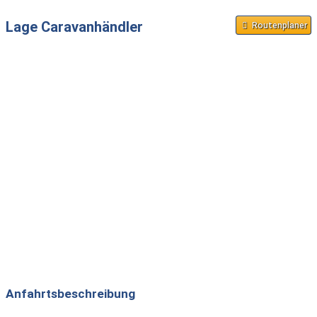
Verkauf Reisemobil Aufbautyp:
Lage Caravanhändler
Routenplaner
Teilintegriert
Kleinbus
Anfahrtsbeschreibung