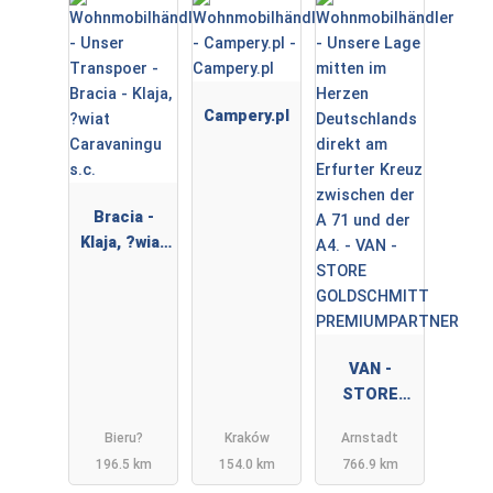
Campery.pl
Bracia -
Klaja, ?wiat
Caravaningu
s.c.
VAN -
STORE
GOLDSCHMI
Bieru?
Kraków
Arnstadt
TT
196.5 km
154.0 km
766.9 km
PREMIUMPA