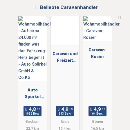
Beliebte Caravanhändler
Caravan-
Caravan und
Rosier
Freizeit
GmbH Unna
Auto
Spürkel
GmbH &
Co.KG
1086 Bew.
383 Bew.
64 Bew.
Bochum
Unna
Bönen
22.7 km
10.4 km
16.5 km