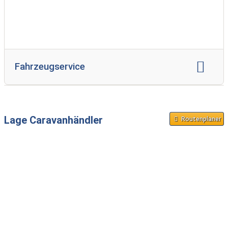
Fahrzeugservice
Reparatur Wohnwagen
Reparatur Reisemobil
Unfallinstandsetzung
Gasprüfung
Lage Caravanhändler
Routenplaner
Serviceinspektion