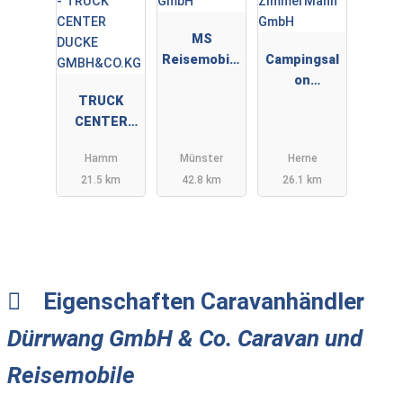
MS
Reisemobile
Campingsal
GmbH
on
TRUCK
ZimmerMan
CENTER
n GmbH
DUCKE
Hamm
Münster
Herne
GMBH&CO.K
21.5 km
42.8 km
26.1 km
G
Eigenschaften Caravanhändler
Dürrwang GmbH & Co. Caravan und
Reisemobile