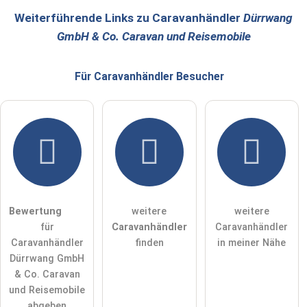
öffentliche Frage stellen
Abbrechen
Weiterführende Links zu Caravanhändler
Dürrwang
GmbH & Co. Caravan und Reisemobile
Hinweis:
Bitte beachten Sie, öffentliche Fragen sind
für alle
Besucher sichtbar
.
Für Caravanhändler
Besucher
Klicken Sie hier um eine
individuelle Frage
an den
Caravanhändler-Eintrag zu stellen
.
Bewertung
weitere
weitere
für
Caravanhändler
Caravanhändler
Caravanhändler
finden
in meiner Nähe
Dürrwang GmbH
& Co. Caravan
und Reisemobile
abgeben