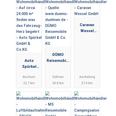
Caravan
Wessel
GmbH
DÜMO
Auto
Reisemobile
Spürkel
GmbH & Co.
GmbH &
KG
Bochum
Dülmen
Ascheberg
Co.KG
22.7 km
30.8 km
27.0 km