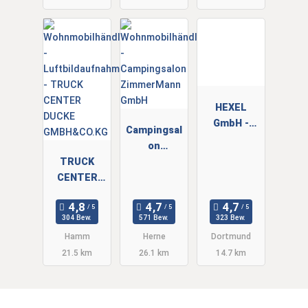
HEXEL
GmbH -
Campingsal
Caravan,
on
Camping &
TRUCK
ZimmerMan
Co.
CENTER
n GmbH
DUCKE
GMBH&CO.K
304 Bew.
571 Bew.
323 Bew.
G
Hamm
Herne
Dortmund
21.5 km
26.1 km
14.7 km