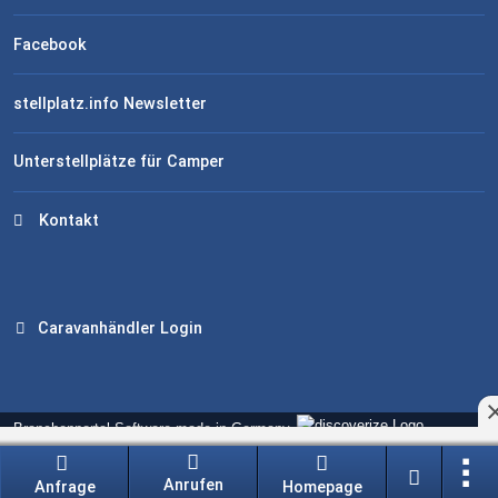
Facebook
stellplatz.info Newsletter
Unterstellplätze für Camper
Kontakt
Caravanhändler Login
Branchenportal Software made in Germany
Aktuelle Version: 14.13.0
Anrufen
Anfrage
Homepage
!-- Datenschutz: add link to footer to open privacy manager -->