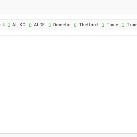
:
AL-KO
ALDE
Dometic
Thetford
Thule
Tru