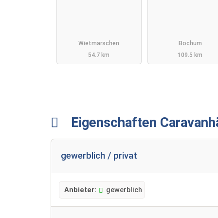
Wietmarschen
Bochum
54.7 km
109.5 km
Eigenschaften Caravanh
gewerblich / privat
Anbieter:
gewerblich