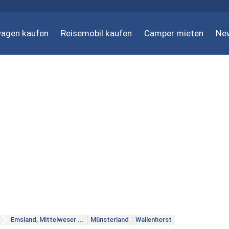
agen kaufen
Reisemobil kaufen
Camper mieten
Ne
Emsland, Mittelweser ...
Münsterland
Wallenhorst