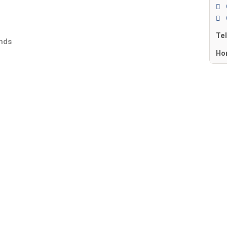
Te
nds
Ho