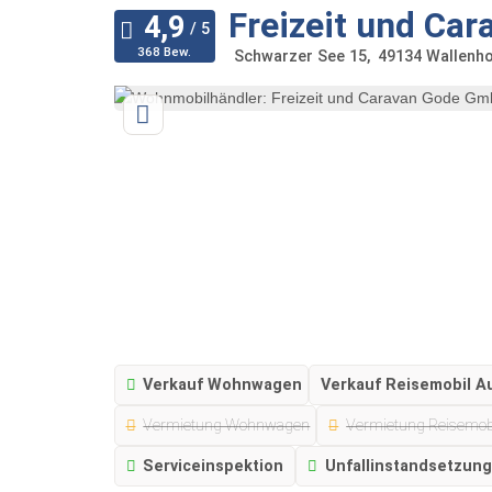
Freizeit und Ca
368 Bew.
Schwarzer See 15
49134
Wallenh
Verkauf Wohnwagen
Verkauf Reisemobil A
Vermietung Wohnwagen
Vermietung Reisemob
Serviceinspektion
Unfallinstandsetzun