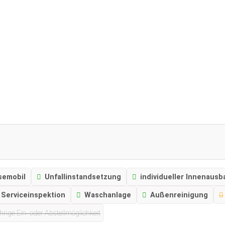
semobil
Unfallinstandsetzung
individueller Innenausb
Serviceinspektion
Waschanlage
Außenreinigung
hrige Ein- oder Abstellmöglichkeit