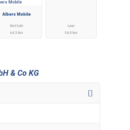
Albers Mobile
Nottuln
Laer
64.3 km
54.0 km
mbH & Co KG