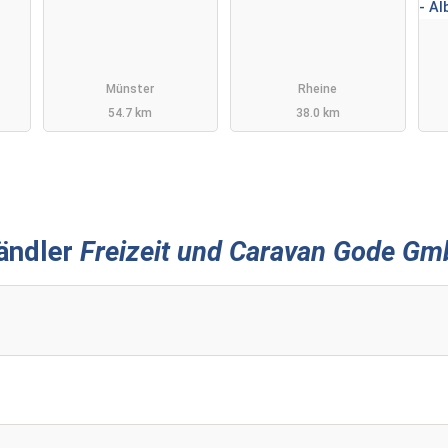
Münster
Rheine
54.7 km
38.0 km
ändler
Freizeit und Caravan Gode G