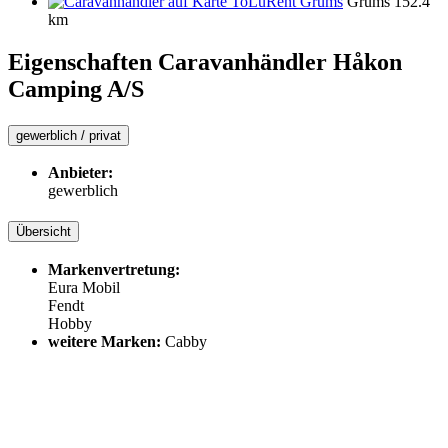
ToLuRent Grums
Grums
152.4
km
Eigenschaften Caravanhändler
Håkon
Camping A/S
gewerblich / privat
Anbieter:
gewerblich
Übersicht
Markenvertretung:
Eura Mobil
Fendt
Hobby
weitere Marken:
Cabby