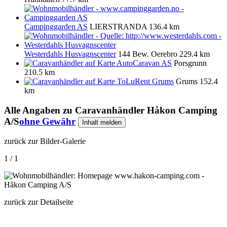
Campinggarden AS
LIERSTRANDA
136.4 km
Westerdahls Husvagnscenter
144 Bew.
Oerebro
229.4 km
AutoCaravan AS
Porsgrunn
210.5 km
ToLuRent Grums
Grums
152.4
km
Alle Angaben zu
Caravanhändler Håkon Camping
A/S
ohne Gewähr
Inhalt melden
zurück zur Bilder-Galerie
1 / 1
zurück zur Detailseite