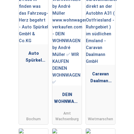
Auto
Spürkel
GmbH &
Co.KG
Caravan
Daalmann
GmbH
DEIN
WOHNWAGE
N by André
Amt
Müller ✅
Bochum
Wachsenburg
Wietmarschen
WIR KAUFEN
DEINEN