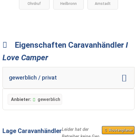
Ohrdruf
Heilbronn
Arnstadt
KG
Eigenschaften Caravanhändler
I
Love Camper
gewerblich / privat
Anbieter:
gewerblich
Leider hat der
Lage Caravanhändler
Routenplaner
Betreiber keine Geo