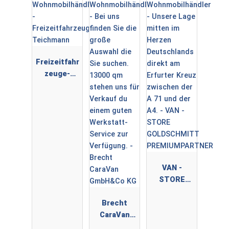
WOHNWAGE
N ✅
Freizeitfahr
zeuge-
Teichmann
VAN -
STORE
GOLDSCHMI
Brecht
TT
CaraVan
PREMIUMPA
GmbH&Co
RTNER