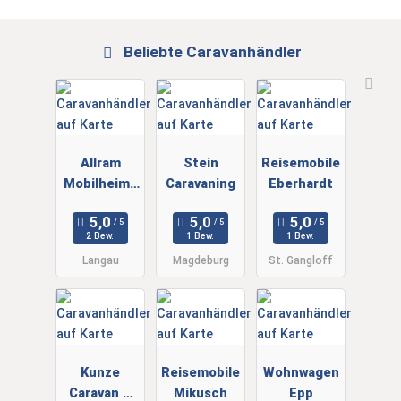
Beliebte Caravanhändler
Allram
Stein
Reisemobile
Mobilheimb
Caravaning
Eberhardt
au
2 Bew.
1 Bew.
1 Bew.
Langau
Magdeburg
St. Gangloff
Kunze
Reisemobile
Wohnwagen
Caravan &
Mikusch
Epp