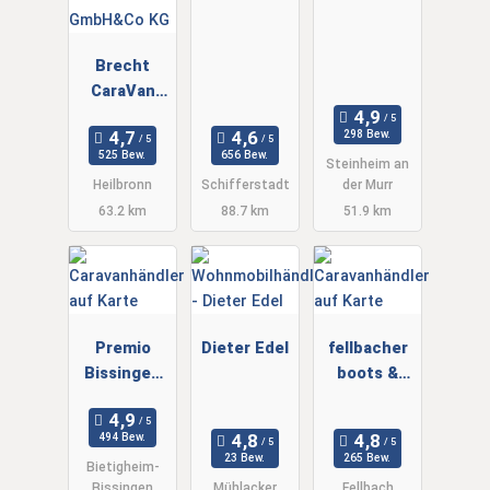
Brecht
CaraVan
GmbH&Co
298 Bew.
KG
525 Bew.
656 Bew.
Steinheim an
Heilbronn
Schifferstadt
der Murr
63.2 km
88.7 km
51.9 km
Premio
Dieter Edel
fellbacher
Bissingen
boots &
Caravanserv
camping
ice
markt
494 Bew.
23 Bew.
265 Bew.
Bietigheim-
Bissingen
Mühlacker
Fellbach