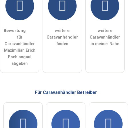
Hiermit akzeptiere ich die
AGB
.
Die
Datenschutzerklärung
habe ich zur Kenntnis genommen.
öffentliche Frage stellen
Abbrechen
Bewertung
weitere
weitere
für
Caravanhändler
Caravanhändler
Hinweis:
Bitte beachten Sie, öffentliche Fragen sind
für alle
Caravanhändler
finden
in meiner Nähe
Besucher sichtbar
.
Maximilian Erich
Klicken Sie hier um eine
individuelle Frage
an den
Bschlangaul
Caravanhändler-Eintrag zu stellen
.
abgeben
Für Caravanhändler
Betreiber