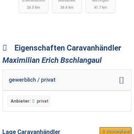
Steinenbronn
Mühlacker
Nürtingen
Center
26.5 km
36.6 km
41.7 km
Schmidtmei
er. Ideen,
aus denen
mobile
Freizeit
entsteht.
Eigenschaften Caravanhändler
Maximilian Erich Bschlangaul
gewerblich / privat
Anbieter:
privat
Lage Caravanhändler
Routenplaner