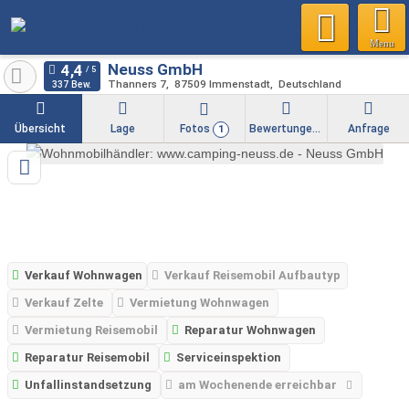
Menu
Neuss GmbH
Thanners 7
87509
Immenstadt
Deutschland
337 Bew.
Übersicht
Lage
Fotos
Bewertungen
Anfrage
1
Verkauf Wohnwagen
Verkauf Reisemobil Aufbautyp
Verkauf Zelte
Vermietung Wohnwagen
Vermietung Reisemobil
Reparatur Wohnwagen
Reparatur Reisemobil
Serviceinspektion
Unfallinstandsetzung
am Wochenende erreichbar