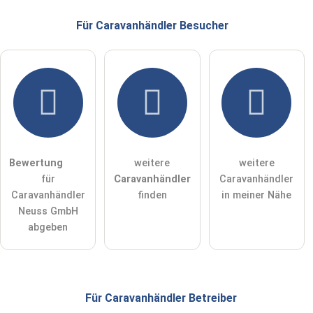
Hinweis:
Bitte beachten Sie, öffentliche Fragen sind
für alle
Für Caravanhändler
Besucher
Besucher sichtbar
.
Klicken Sie hier um eine
individuelle Frage
an den
Caravanhändler-Eintrag zu stellen
.
Bewertung
weitere
weitere
für
Caravanhändler
Caravanhändler
Caravanhändler
finden
in meiner Nähe
Neuss GmbH
abgeben
Für Caravanhändler
Betreiber