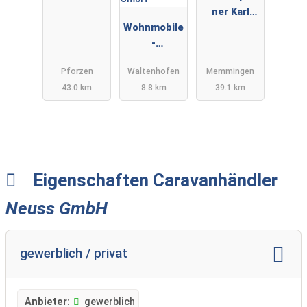
Allgäu
ner Karl
Wohnmobile
Stetter
-
Wohnwagen
Pforzen
Waltenhofen
Memmingen
Wiedemann
43.0 km
8.8 km
39.1 km
GmbH
Eigenschaften Caravanhändler
Neuss GmbH
gewerblich / privat
Anbieter:
gewerblich