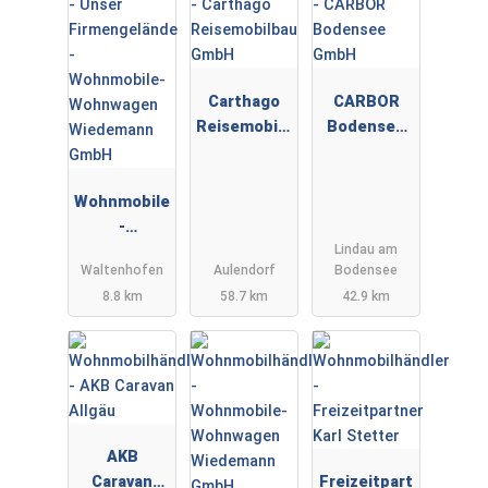
Carthago
CARBOR
Reisemobilb
Bodensee
au GmbH
GmbH
Wohnmobile
-
Lindau am
Wohnwagen
Waltenhofen
Aulendorf
Bodensee
Wiedemann
8.8 km
58.7 km
42.9 km
GmbH
AKB
Caravan
Freizeitpart