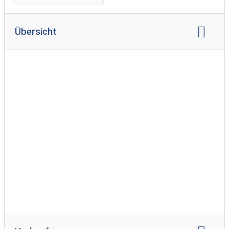
Übersicht
Markenvertretung:
Bürstner
Dethleffs
Fendt
Globecar
Hobby
Knaus Tabbert
Sunlight