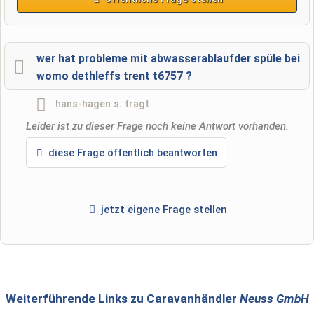
Vorname
wer hat probleme mit abwasserablaufder spüle bei
womo dethleffs trent t6757 ?
Name
hans-hagen s.
fragt
Leider ist zu dieser Frage noch keine Antwort vorhanden.
E-Mail-Adresse (wird nicht veröffentlicht)
diese Frage öffentlich beantworten
jetzt eigene Frage stellen
Hiermit akzeptiere ich die
AGB
.
Die
Datenschutzerklärung
habe ich zur Kenntnis genommen.
öffentliche Frage stellen
Abbrechen
Weiterführende Links zu Caravanhändler
Neuss GmbH