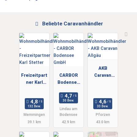
Beliebte Caravanhändler
AKB
Freizeitpart
CARBOR
Caravan
ner Karl
Bodensee
Allgäu
Stetter
GmbH
30 Bew.
132 Bew.
33 Bew.
Lindau am
Memmingen
Bodensee
Pforzen
39.1 km
42.9 km
43.0 km