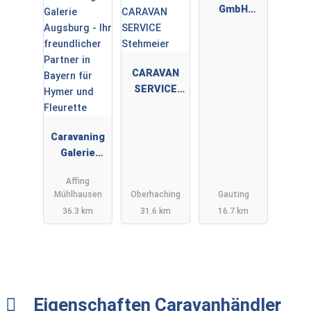
GmbH
Kastenwage
n-Boot-
Service
CARAVAN
SERVICE
Stehmeier
Caravaning
Galerie
Augsburg -
Affing
Ihr
Mühlhausen
Oberhaching
Gauting
freundliche
36.3 km
31.6 km
16.7 km
r Partner in
Bayern für
Hymer und
Fleurette
Eigenschaften Caravanhändler