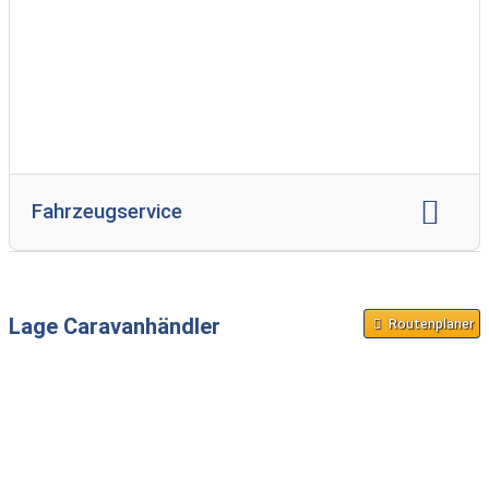
Fahrzeugservice
Reparatur Wohnwagen
Reparatur Reisemobil
Unfallinstandsetzung
Lage Caravanhändler
Routenplaner
individueller Innenausbau
Gasprüfung
Serviceinspektion