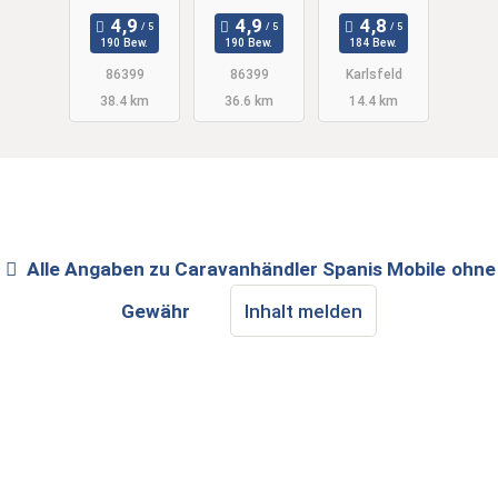
190 Bew.
190 Bew.
184 Bew.
86399
86399
Karlsfeld
38.4 km
36.6 km
14.4 km
Alle Angaben zu
Caravanhändler Spanis Mobile
ohne
Gewähr
Inhalt melden