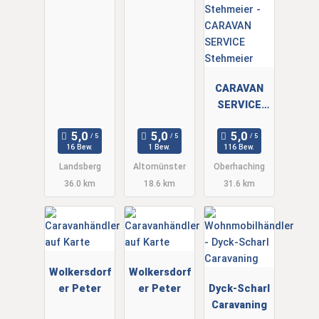
CARAVAN
SERVICE
Stehmeier
16 Bew.
1 Bew.
116 Bew.
Landsberg
Altomünster
Oberhaching
36.0 km
18.6 km
31.6 km
Wolkersdorf
Wolkersdorf
er Peter
er Peter
Dyck-Scharl
Caravaning