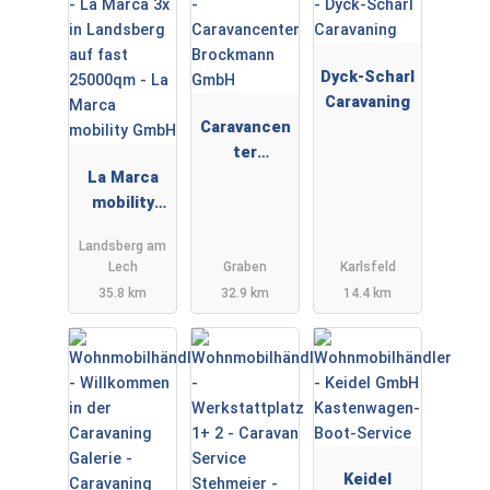
Dyck-Scharl
Caravaning
Caravancen
ter
La Marca
Brockmann
mobility
GmbH
GmbH
Landsberg am
Lech
Graben
Karlsfeld
35.8 km
32.9 km
14.4 km
Keidel