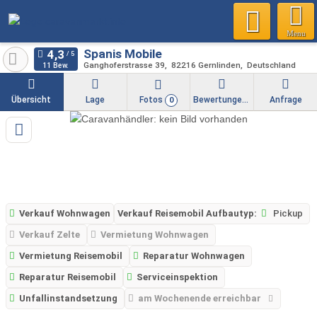
Menu
Spanis Mobile
Ganghoferstrasse 39
82216
Gernlinden
Deutschland
11 Bew.
Übersicht
Lage
Fotos
Bewertungen
Anfrage
0
Verkauf Wohnwagen
Verkauf Reisemobil Aufbautyp:
Pickup
Verkauf Zelte
Vermietung Wohnwagen
Vermietung Reisemobil
Reparatur Wohnwagen
Reparatur Reisemobil
Serviceinspektion
Unfallinstandsetzung
am Wochenende erreichbar