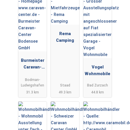
Rema
Camping
Burmeister
Caravan-
Vogel
Center
Wohnmobile
Bodman-
Bodensee
Ludwigshafen
Staad
Bad Zurzach
GmbH
31.3 km
49.3 km
44.8 km