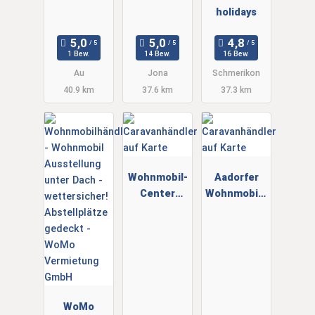
Center
holidays
GmbH
1 Bew.
14 Bew.
16 Bew.
Au
Jona
Schmerikon
40.9 km
37.6 km
37.3 km
Wohnmobil-
Aadorfer
Center
Wohnmobile
Winterthur
GmbH
WoMo