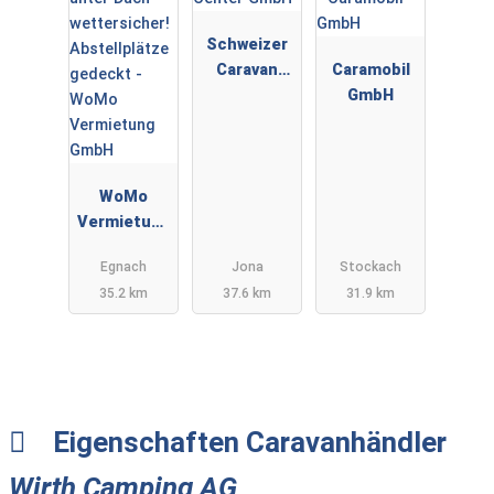
Schweizer
Caravan
Caramobil
Center
GmbH
GmbH
WoMo
Vermietung
GmbH
Egnach
Jona
Stockach
35.2 km
37.6 km
31.9 km
Eigenschaften Caravanhändler
Wirth Camping AG