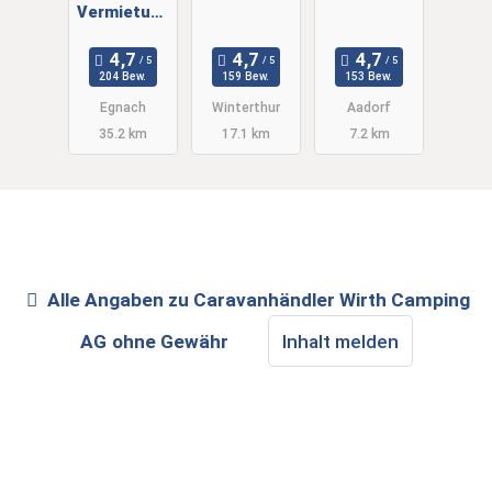
Vermietung
GmbH
204 Bew.
159 Bew.
153 Bew.
Egnach
Winterthur
Aadorf
35.2 km
17.1 km
7.2 km
Alle Angaben zu
Caravanhändler Wirth Camping
AG
ohne Gewähr
Inhalt melden