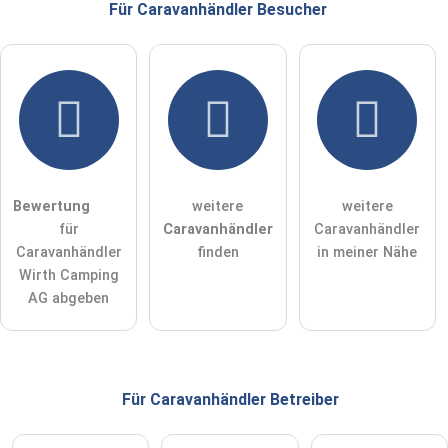
Für Caravanhändler
Besucher
Hiermit akzeptiere ich die
AGB
.
Die
Datenschutzerklärung
habe ich zur Kenntnis genommen.
öffentliche Frage stellen
Abbrechen
Bewertung
weitere
weitere
für
Caravanhändler
Caravanhändler
Hinweis:
Bitte beachten Sie, öffentliche Fragen sind
für alle
Caravanhändler
finden
in meiner Nähe
Besucher sichtbar
.
Wirth Camping
Klicken Sie hier um eine
individuelle Frage
an den
AG abgeben
Caravanhändler-Eintrag zu stellen
.
Für Caravanhändler
Betreiber