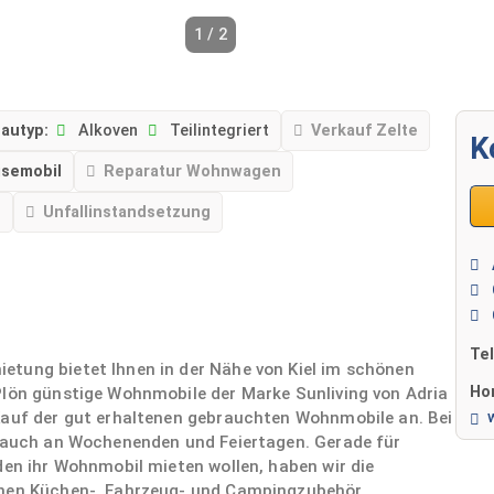
1 / 2
autyp:
Alkoven
Teilintegriert
Verkauf Zelte
K
isemobil
Reparatur Wohnwagen
n
Unfallinstandsetzung
Te
etung bietet Ihnen in der Nähe von Kiel im schönen
Ho
Plön günstige Wohnmobile der Marke Sunliving von Adria
Kauf der gut erhaltenen gebrauchten Wohnmobile an. Bei
, auch an Wochenenden und Feiertagen. Gerade für
den ihr Wohnmobil mieten wollen, haben wir die
chen Küchen-, Fahrzeug- und Campingzubehör