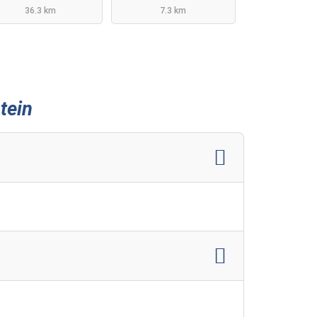
36.3 km
7.3 km
tein