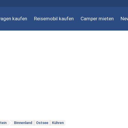
agen kaufen
Reisemobil kaufen
Camper mieten
Ne
tein
Binnenland
Ostsee
Kühren