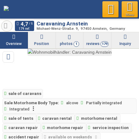
Menu
Caravaning Arnstein
Michael-Wenz-Straße. 9
97450
Arnstein
Germany
179 ref.
Overview
Position
photos
reviews
Inquiry
1
179
sale of caravans
Sale Motorhome Body Type:
alcove
Partially integrated
Integrated
sale of tents
caravan rental
motorhome rental
caravan repair
motorhome repair
service inspection
accident repair
available on weekends