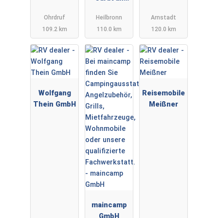
GmbH&Co
PREMIUMPA
Ohrdruf
Heilbronn
Arnstadt
KG
RTNER
109.2 km
110.0 km
120.0 km
Wolfgang
Reisemobile
Thein GmbH
Meißner
maincamp
GmbH