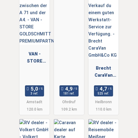
VAN -
STORE
GOLDSCHMI
Brecht
TT
CaraVan
PREMIUMPA
GmbH&Co
RTNER
KG
3 ref.
181 ref.
525 ref.
Arnstadt
Ohrdruf
Heilbronn
120.0 km
109.2 km
110.0 km