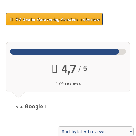
RV dealer
Caravaning Arnstein
rate now
4,7
/ 5
174 reviews
Google
via: