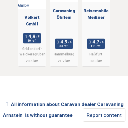
Caravaning
Reisemobile
Volkert
Öhrlein
Meißner
GmbH
10 ref.
33 ref.
111 ref.
Gräfendorf-
Weickersgrüben
Hammelburg
Haßfurt
20.6 km
21.2 km
39.3 km
All information about
Caravan dealer Caravaning
Arnstein
is without guarantee
Report content