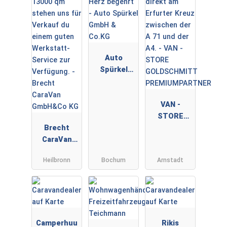
Auto
Spürkel
GmbH &
Co.KG
VAN -
STORE
Brecht
GOLDSCHMI
CaraVan
TT
GmbH&Co
PREMIUMPA
Heilbronn
Bochum
Arnstadt
KG
RTNER
Camperhuu
Rikis