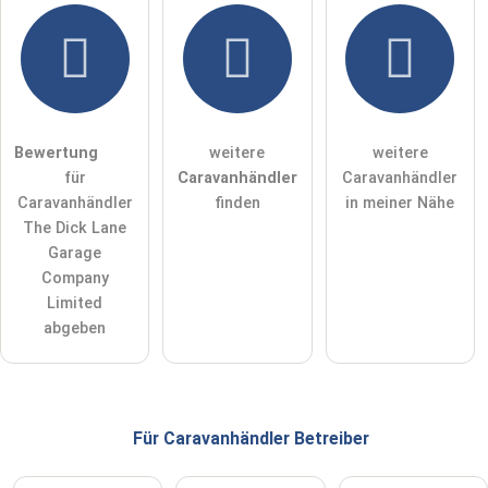
Hiermit akzeptiere ich die
AGB
.
Die
Datenschutzerklärung
habe ich zur Kenntnis genommen.
öffentliche Frage stellen
Abbrechen
Bewertung
weitere
weitere
für
Caravanhändler
Caravanhändler
Hinweis:
Bitte beachten Sie, öffentliche Fragen sind
für alle
Caravanhändler
finden
in meiner Nähe
Besucher sichtbar
.
The Dick Lane
Klicken Sie hier um eine
individuelle Frage
an den
Garage
Caravanhändler-Eintrag zu stellen
.
Company
Limited
abgeben
Für Caravanhändler
Betreiber