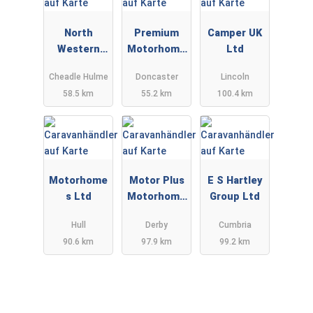
North
Premium
Camper UK
Western
Motorhome
Ltd
Caravans
s
Cheadle Hulme
Doncaster
Lincoln
Ltd
58.5 km
55.2 km
100.4 km
Motorhome
Motor Plus
E S Hartley
s Ltd
Motorhome
Group Ltd
s
Hull
Derby
Cumbria
90.6 km
97.9 km
99.2 km