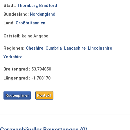
Stadt:
Thornbury, Bradford
Bundesland:
Nordengland
Land:
Großbritannien
Ortsteil:
keine Angabe
Regionen:
Cheshire
Cumbria
Lancashire
Lincolnshire
Yorkshire
Breitengrad
:
53.794850
Längengrad
:
-1.708170
Routenplaner
Kontakt
Caravanhändler Bewertungen
0