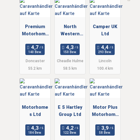
Premium
North
Camper UK
Motorhome
Western
Ltd
s
Caravans
Ltd
140 Bew.
150 Bew.
293 Bew.
Doncaster
Cheadle Hulme
Lincoln
55.2 km
58.5 km
100.4 km
Motorhome
E S Hartley
Motor Plus
s Ltd
Group Ltd
Motorhome
s
184 Bew.
122 Bew.
58 Bew.