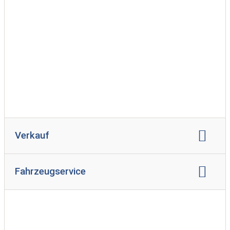
Verkauf
Verkauf Reisemobil
Fahrzeugservice
Verkauf gebrauchter Reisemobile
Reparatur Reisemobil
Unfallinstandsetzung
Gasprüfung
Serviceinspektion