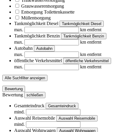
Trinkwasserversorgung
Grauwasserentsorgung
Entsorgung Toilettenkassette
Müllentsorgung
Tankmöglichkeit Diesel
Tankmöglichkeit Diesel
max.
km entfernt
Tankmöglichkeit Benzin
Tankmöglichkeit Benzin
max.
km entfernt
Autobahn
Autobahn
max.
km entfernt
öffentliche Verkehrsmittel
öffentliche Verkehrsmittel
max.
km entfernt
Alle Suchfilter anzeigen
Bewertung
Bewertung
schließen
Gesamteindruck
Gesamteindruck
mind.
Auswahl Reisemobile
Auswahl Reisemobile
mind.
Auswahl Wohnwagen
Auswahl Wohnwagen