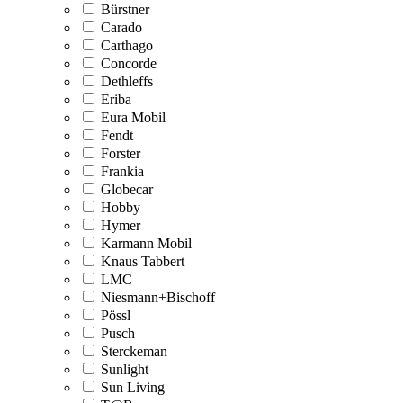
Bürstner
Carado
Carthago
Concorde
Dethleffs
Eriba
Eura Mobil
Fendt
Forster
Frankia
Globecar
Hobby
Hymer
Karmann Mobil
Knaus Tabbert
LMC
Niesmann+Bischoff
Pössl
Pusch
Sterckeman
Sunlight
Sun Living