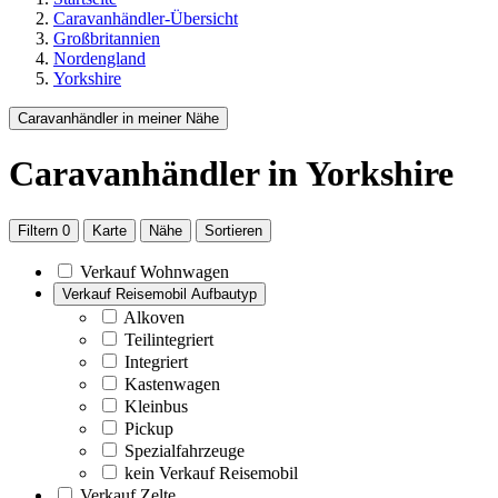
Caravanhändler-Übersicht
Großbritannien
Nordengland
Yorkshire
Caravanhändler in meiner Nähe
Caravanhändler
in Yorkshire
Filtern
0
Karte
Nähe
Sortieren
Verkauf Wohnwagen
Verkauf Reisemobil Aufbautyp
Alkoven
Teilintegriert
Integriert
Kastenwagen
Kleinbus
Pickup
Spezialfahrzeuge
kein Verkauf Reisemobil
Verkauf Zelte