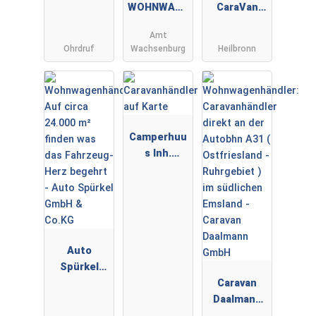
WOHNWAGE
CaraVan
N by André
GmbH&Co
Amt
Müller ✅
KG
Ohrdruf
Wachsenburg
Heilbronn
WIR KAUFEN
DEINEN
WOHNWAGE
N ✅
Camperhuu
s Inh.
Sebastian
Audorf
Auto
Spürkel
GmbH &
Caravan
Co.KG
Daalmann
GmbH