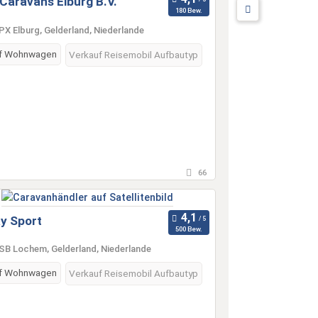
Caravans Elburg B.V.
180 Bew.
PX Elburg, Gelderland, Niederlande
f Wohnwagen
Verkauf Reisemobil Aufbautyp
66
ay Sport
500 Bew.
SB Lochem, Gelderland, Niederlande
f Wohnwagen
Verkauf Reisemobil Aufbautyp