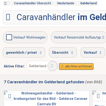
Caravanhändler-Übersicht
Niederlande
Gelderland
Caravanhändler
im Gel
Verkauf Wohnwagen
Verkauf Reisemobil Aufbautyp
Reparatur Reisemobil
Unfallinstandsetzung
gewerblich / privat
Übersicht
Verkauf
Gelderland
Aktive
Filter:
alle Filter entfernen
7
Caravanhändler
im Gelderland
gefunden
(von 868)