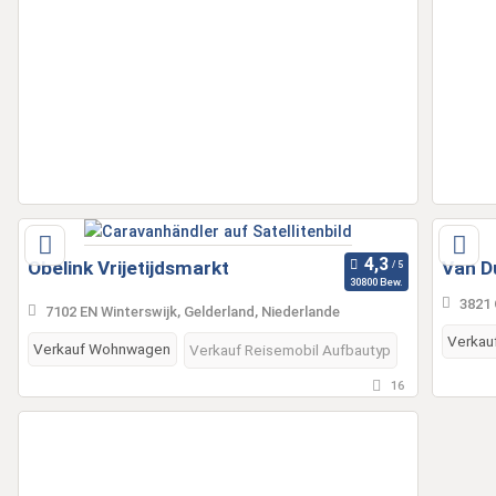
Obelink Vrijetijdsmarkt
Van D
30800 Bew.
3821 
7102 EN Winterswijk, Gelderland, Niederlande
Verkau
Verkauf Wohnwagen
Verkauf Reisemobil Aufbautyp
16