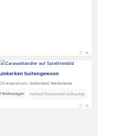
16
uinkerken buitengewoon
CG Amersfoort, Gelderland, Niederlande
f Wohnwagen
Verkauf Reisemobil Aufbautyp
12