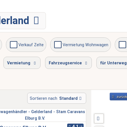
derland
Verkauf Zelte
Vermietung Wohnwagen
Gasprüfung
Serviceinspektion
am Wochenend
Vermietung
Fahrzeugservice
für Unterweg
zurück
Sortieren nach
Standard