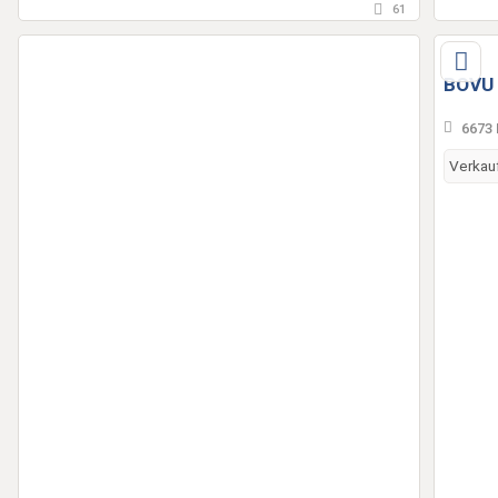
61
BOVU
6673 
Verkau