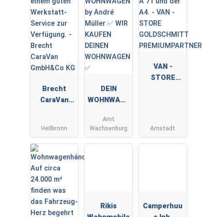
VAN -
STORE
Brecht
DEIN
GOLDSCHMI
CaraVan
WOHNWAGE
TT
GmbH&Co
N by André
PREMIUMPA
Amt
KG
Müller ✅
RTNER
Heilbronn
Wachsenburg
Arnstadt
WIR KAUFEN
DEINEN
WOHNWAGE
N ✅
Rikis
Camperhuu