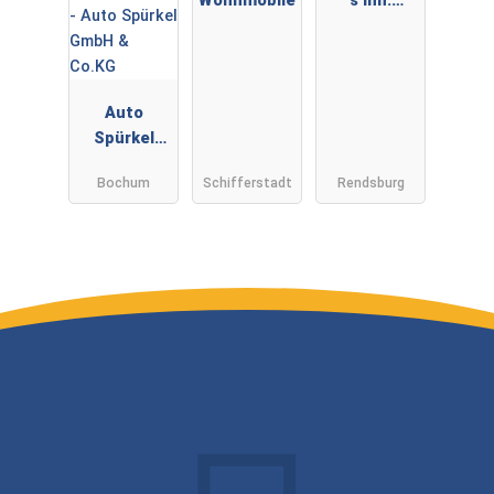
Wohnmobile
s Inh.
Sebastian
Audorf
Auto
Spürkel
GmbH &
Bochum
Schifferstadt
Rendsburg
Co.KG