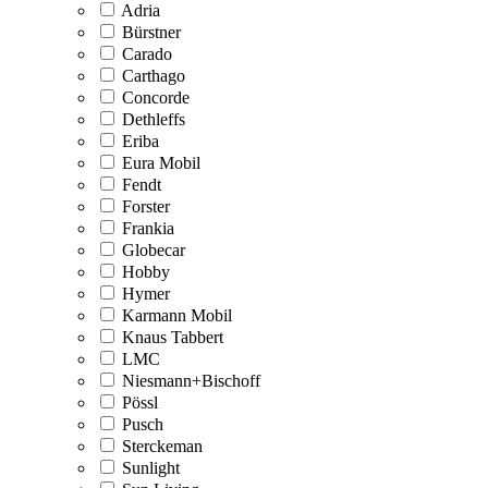
Adria
Bürstner
Carado
Carthago
Concorde
Dethleffs
Eriba
Eura Mobil
Fendt
Forster
Frankia
Globecar
Hobby
Hymer
Karmann Mobil
Knaus Tabbert
LMC
Niesmann+Bischoff
Pössl
Pusch
Sterckeman
Sunlight