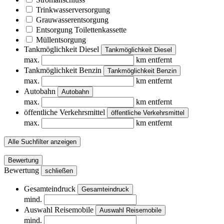
Trinkwasserversorgung
Grauwasserentsorgung
Entsorgung Toilettenkassette
Müllentsorgung
Tankmöglichkeit Diesel
Tankmöglichkeit Diesel
max.
km entfernt
Tankmöglichkeit Benzin
Tankmöglichkeit Benzin
max.
km entfernt
Autobahn
Autobahn
max.
km entfernt
öffentliche Verkehrsmittel
öffentliche Verkehrsmittel
max.
km entfernt
Alle Suchfilter anzeigen
Bewertung
Bewertung
schließen
Gesamteindruck
Gesamteindruck
mind.
Auswahl Reisemobile
Auswahl Reisemobile
mind.