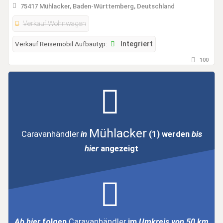
75417 Mühlacker, Baden-Württemberg, Deutschland
Verkauf Wohnwagen
Verkauf Reisemobil Aufbautyp:
Integriert
100
Mühlacker
Caravanhändler
in
(1)
werden
bis
hier
angezeigt
Ab hier
folgen
Caravanhändler
im
Umkreis von 50 km