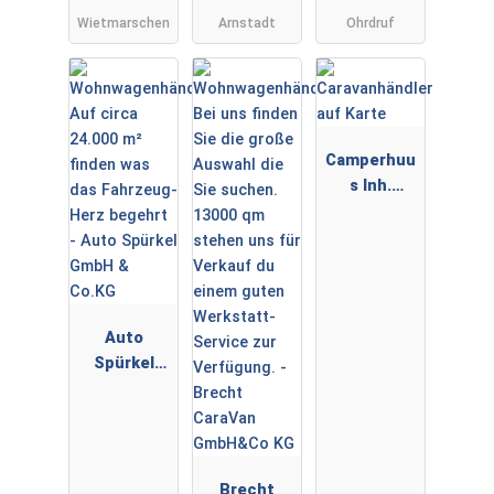
GOLDSCHMI
Wietmarschen
Arnstadt
Ohrdruf
TT
PREMIUMPA
RTNER
Camperhuu
s Inh.
Sebastian
Audorf
Auto
Spürkel
GmbH &
Co.KG
Brecht