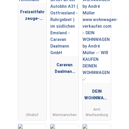
Freizeitfahr
zeuge-
Teichmann
Caravan
Daalmann
GmbH
DEIN
WOHNWAGE
N by André
Amt
Müller ✅
Ohrdruf
Wietmarschen
Wachsenburg
WIR KAUFEN
DEINEN