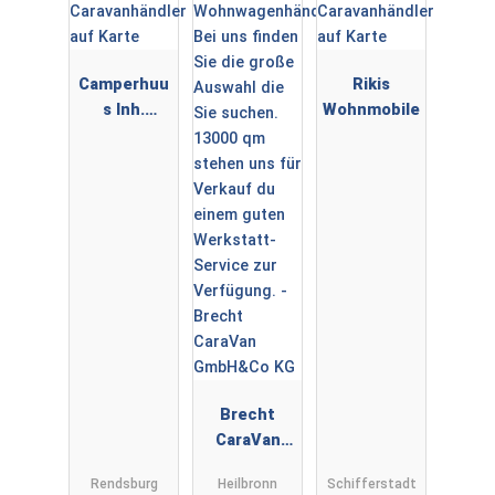
WOHNWAGE
N ✅
Camperhuu
Rikis
s Inh.
Wohnmobile
Sebastian
Audorf
Brecht
CaraVan
GmbH&Co
Rendsburg
Heilbronn
Schifferstadt
KG