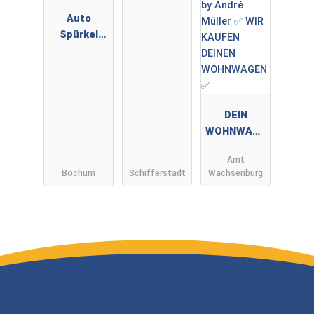
Auto
Spürkel
GmbH &
Co.KG
DEIN
WOHNWAGE
N by André
Amt
Müller ✅
Bochum
Schifferstadt
Wachsenburg
WIR KAUFEN
DEINEN
WOHNWAGE
N ✅