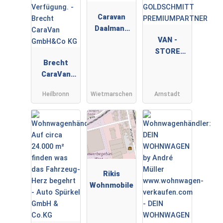
Caravan
Daalmann
GmbH
VAN -
STORE
Brecht
GOLDSCHMI
CaraVan
TT
GmbH&Co
PREMIUMPA
Heilbronn
Wietmarschen
Arnstadt
KG
RTNER
Rikis
Wohnmobile