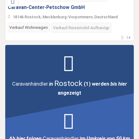
Caravan-Center-Petschow GmbH
18146 Rostock, Mecklenburg-Vorpommern, Deutschland
Verkauf Wohnwagen
Verkauf Reisemobil Aufbautyp
14
Rostock
Caravanhändler
in
(1)
werden
bis hier
angezeigt
Ab hier
folgen
Caravanhändler
im
Umkreis von 50 km