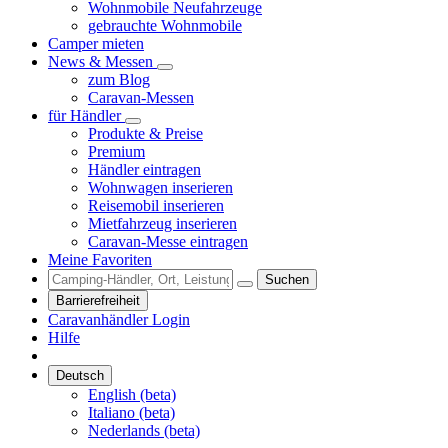
Wohnmobile Neufahrzeuge
gebrauchte Wohnmobile
Camper mieten
News & Messen
zum Blog
Caravan-Messen
für Händler
Produkte & Preise
Premium
Händler eintragen
Wohnwagen inserieren
Reisemobil inserieren
Mietfahrzeug inserieren
Caravan-Messe eintragen
Meine Favoriten
Suchen
Barrierefreiheit
Caravanhändler Login
Hilfe
Deutsch
English (beta)
Italiano (beta)
Nederlands (beta)