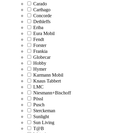
Carado
Carthago
Concorde
Dethleffs
Eriba
Eura Mobil
Fendt
Forster
Frankia
Globecar
Hobby
Hymer
Karmann Mobil
Knaus Tabbert
LMC
Niesmann+Bischoff
Pössl
Pusch
Sterckeman
Sunlight
Sun Living
T@B