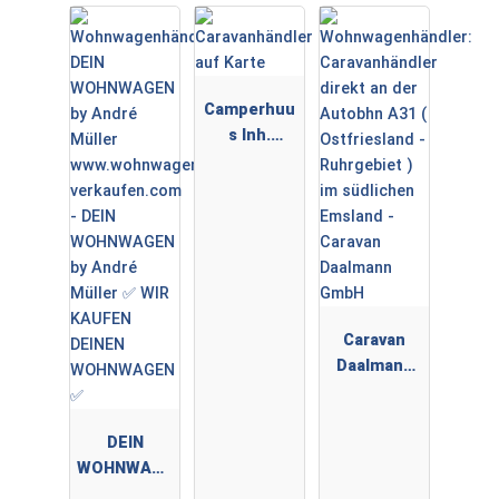
Camperhuu
s Inh.
Sebastian
Audorf
Caravan
Daalmann
GmbH
DEIN
WOHNWAGE
N by André