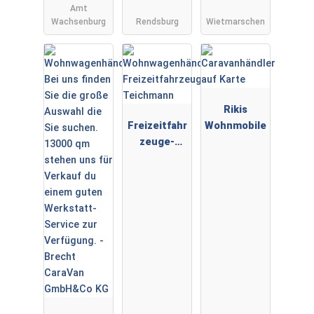
Amt
Müller ✅
Wachsenburg
Rendsburg
Wietmarschen
WIR KAUFEN
DEINEN
WOHNWAGE
N ✅
Rikis
Freizeitfahr
Wohnmobile
zeuge-
Teichmann