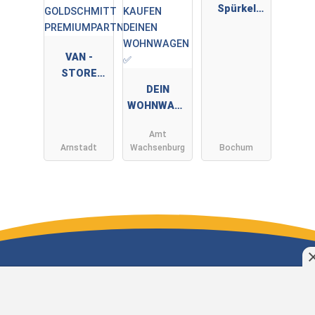
Spürkel
GmbH &
Co.KG
VAN -
STORE
GOLDSCHMI
DEIN
TT
WOHNWAGE
PREMIUMPA
N by André
Amt
RTNER
Müller ✅
Arnstadt
Wachsenburg
Bochum
WIR KAUFEN
DEINEN
WOHNWAGE
N ✅