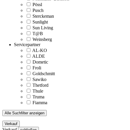
Pössl
Pusch
Sterckeman
Sunlight
Sun Living
T@B
Weinsberg
Servicepartner
AL-KO
ALDE
Dometic
Froli
Goldschmitt
Sawiko
Thetford
Thule
Truma
Fiamma
Alle Suchfilter anzeigen
Verkauf
Verkauf
schließen