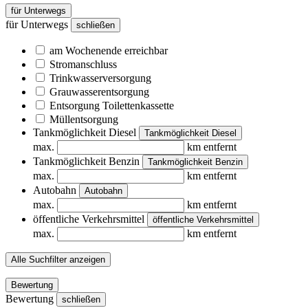
für Unterwegs
für Unterwegs
schließen
am Wochenende erreichbar
Stromanschluss
Trinkwasserversorgung
Grauwasserentsorgung
Entsorgung Toilettenkassette
Müllentsorgung
Tankmöglichkeit Diesel
Tankmöglichkeit Diesel
max.
km entfernt
Tankmöglichkeit Benzin
Tankmöglichkeit Benzin
max.
km entfernt
Autobahn
Autobahn
max.
km entfernt
öffentliche Verkehrsmittel
öffentliche Verkehrsmittel
max.
km entfernt
Alle Suchfilter anzeigen
Bewertung
Bewertung
schließen