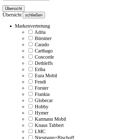
Übersicht
Übersicht
schließen
Markenvertretung
Adria
Bürstner
Carado
Carthago
Concorde
Dethleffs
Eriba
Eura Mobil
Fendt
Forster
Frankia
Globecar
Hobby
Hymer
Karmann Mobil
Knaus Tabbert
LMC
Niesmann+Bischoff