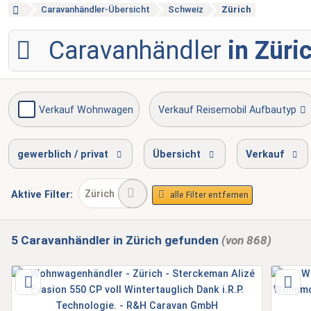
Caravanhändler-Übersicht
Schweiz
Zürich
Caravanhändler
in Züri
Verkauf Wohnwagen
Verkauf Reisemobil Aufbautyp
Reparatur Reisemobil
Unfallinstandsetzung
gewerblich / privat
Übersicht
Verkauf
Zürich
Aktive
Filter:
alle Filter entfernen
5
Caravanhändler
in Zürich
gefunden
(von 868)