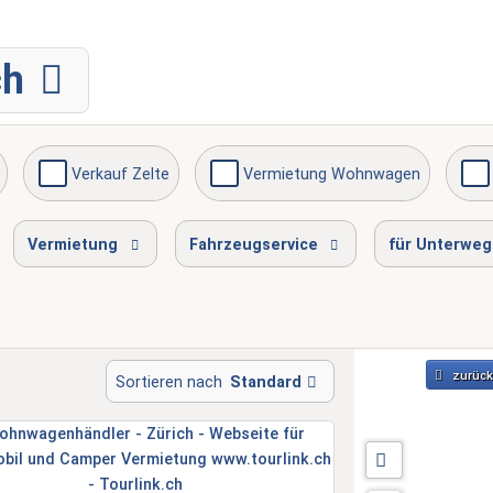
ch
Verkauf Zelte
Vermietung Wohnwagen
Gasprüfung
Serviceinspektion
am Wochenend
Vermietung
Fahrzeugservice
für Unterweg
zurück
Sortieren nach
Standard