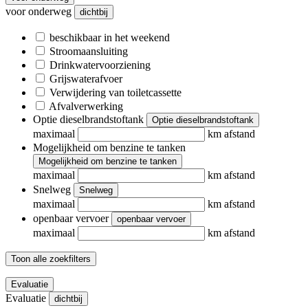
voor onderweg
dichtbij
beschikbaar in het weekend
Stroomaansluiting
Drinkwatervoorziening
Grijswaterafvoer
Verwijdering van toiletcassette
Afvalverwerking
Optie dieselbrandstoftank
Optie dieselbrandstoftank
maximaal
km afstand
Mogelijkheid om benzine te tanken
Mogelijkheid om benzine te tanken
maximaal
km afstand
Snelweg
Snelweg
maximaal
km afstand
openbaar vervoer
openbaar vervoer
maximaal
km afstand
Toon alle zoekfilters
Evaluatie
Evaluatie
dichtbij