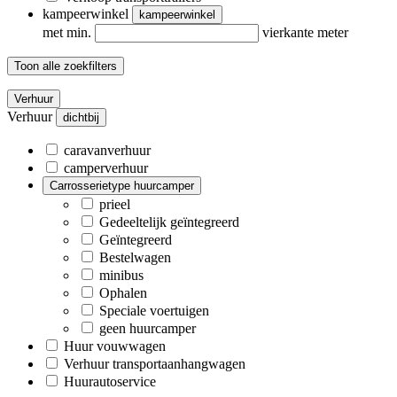
kampeerwinkel
kampeerwinkel
met min.
vierkante meter
Toon alle zoekfilters
Verhuur
Verhuur
dichtbij
caravanverhuur
camperverhuur
Carrosserietype huurcamper
prieel
Gedeeltelijk geïntegreerd
Geïntegreerd
Bestelwagen
minibus
Ophalen
Speciale voertuigen
geen huurcamper
Huur vouwwagen
Verhuur transportaanhangwagen
Huurautoservice