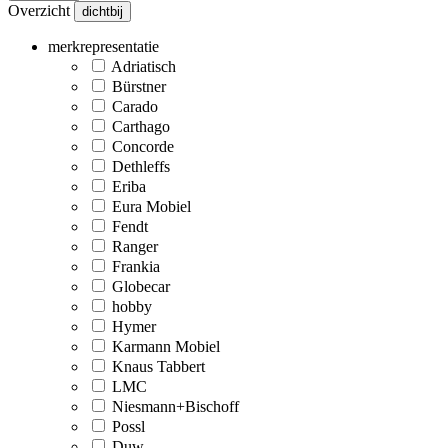
Overzicht
dichtbij
merkrepresentatie
Adriatisch
Bürstner
Carado
Carthago
Concorde
Dethleffs
Eriba
Eura Mobiel
Fendt
Ranger
Frankia
Globecar
hobby
Hymer
Karmann Mobiel
Knaus Tabbert
LMC
Niesmann+Bischoff
Possl
Duw