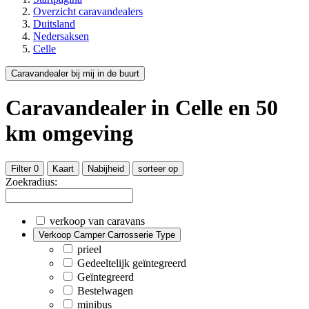
Overzicht caravandealers
Duitsland
Nedersaksen
Celle
Caravandealer bij mij in de buurt
Caravandealer
in Celle
en
50
km omgeving
Filter
0
Kaart
Nabijheid
sorteer op
Zoekradius:
verkoop van caravans
Verkoop Camper Carrosserie Type
prieel
Gedeeltelijk geïntegreerd
Geïntegreerd
Bestelwagen
minibus