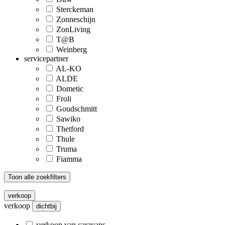
Sterckeman
Zonneschijn
ZonLiving
T@B
Weinberg
servicepartner
AL-KO
ALDE
Dometic
Froli
Goudschmitt
Sawiko
Thetford
Thule
Truma
Fiamma
Toon alle zoekfilters
verkoop
verkoop
dichtbij
verkoop van caravans